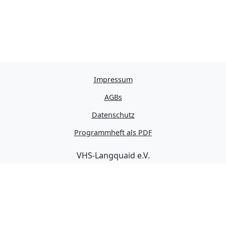
Impressum
AGBs
Datenschutz
Programmheft als PDF
VHS-Langquaid e.V.
Schulstraße 11
84085 Langquaid
Kontakt
09452 2817
info@vhslq.de